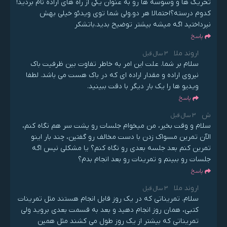
تحریک ها و وسوسه ها رو به عنوان یکی از راه های اراده نام بردید!
کدوم درسته؟احتمالا هر دو.ولی شما توی ویدئو خیلی بهش
نپرداختید اگه میشه بیشتر توضیح بدید.باتشکر
پاسخ
اروند ملا
3 سال قبل
سلام بر شما. علت این امر به خاطر تفاوت بین ظرفیت باک
نیروی اراده و مقدار اراده ای که در باک هست می باشد. لطفا
ویدیو ها را یک بار دیگر با دقت ببینید.
پاسخ
ش
3 سال قبل
سلام و وقت بخیر، من میخوام جلسات رو پشت سر هم نگاه کنم،
الآن تمرین مسواک زدن با دست مخالف رو گفتین، چند بار اینو
تمرین کنم بعد جلسه بعدی رو نگاه کنم؟ یا مشکلی نیس اگه
جلسات رو ببینم و تمرینات رو بعد انجام بدم؟
پاسخ
اروند ملا
3 سال قبل
سلام. تمریناتی که در یک روز قابل انجام هستند مثل تمرینات
کتبی، همان روز انجام دهید و بعد به قسمت بعدی بروید ولی
تمریناتی که بیشتر از یک روز طول می کشند مثل همین