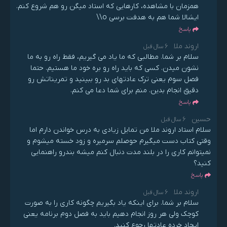
همزمان با مشاهده، کارهایی که استاد میگن رو هم شروع کنم.
ایشالا شما هم به هدفت برسی o\\
پاسخ
اروند ملا
6 سال قبل
سلام بر شما. مطالبی که ما یاد می گیریم، فقط راه رو به ما
نشون میدن. کسی که باید راه رو بره خود ما هستیم. حتما
فصل سوم یعنی ترک عادتهای بد رو ببینید و تمریناتش رو
دقیق انجام بدین. منم برای شما دعا می کنم.
پاسخ
حسین
6 سال قبل
سلام استاد اروند ملا من تمایل زیادی به درس خواندن دارم اما
وقتی کتاب دست میگیرم حوصلم سرمیره و زود خسته میشوم و
نمیتوانم کاری را در بلند مدت دنبال کنم میشه بندرو راهنمایی
کنید؟
پاسخ
اروند ملا
6 سال قبل
سلام بر شما. برای اینکه یاد بگیریم چگونه کاری را به صورت
کوچک ولی هر روز انجام دهیم باید به فصل دوم برنامه یعنی
ایجاد خرده عادتها رجوع کنید.