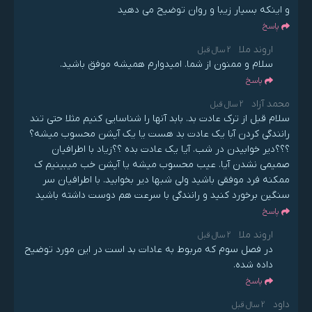
و اینکه بسیار زیبا و روان توضیح می دهید
پاسخ
اروند ملا
2 سال قبل
سلام و ممنون از شما. امیدوارم همیشه موفق باشید.
پاسخ
محمد آزاد
2 سال قبل
سلام قبل از ترک عادت بد. بابد آنها را شناسایی کنیم مثلا حتی تند
رانندگی کردن آبا یک عادت بد هست یا یک آپشن محسوب میشه؟
؟؟؟دیر خوابیدن در شب. آیا یک عادت بده ؟؟زیاد با اطرافیان
صمیمی نشدن آیا. عیب محسوب میشه یا آپشن خب میبینیم ک
ممکنه فرد موفقی باشید ولی شبها دیر بخوابید. با اطرافیان سر
سنگین برخورد کنید و رانندگی با سرعت هم دوست داشته باشید
پاسخ
اروند ملا
2 سال قبل
در فصل سوم که مربوط به عادات بد است در این مورد توضیح
داده شده.
پاسخ
داود
2 سال قبل