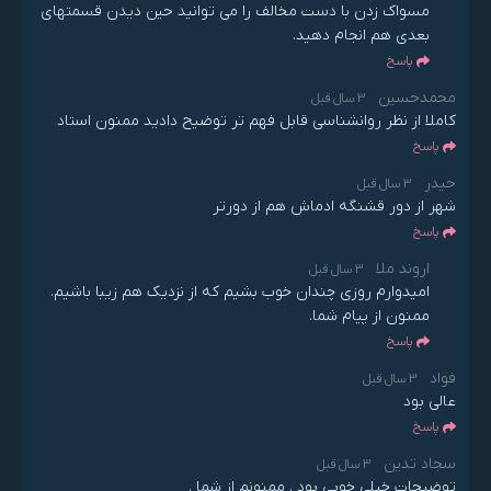
مسواک زدن با دست مخالف را می توانید حین دیدن قسمتهای
بعدی هم انجام دهید.
پاسخ
محمدحسین
3 سال قبل
کاملا از نظر روانشناسی قابل فهم تر توضیح دادید ممنون استاد
پاسخ
حیدر
3 سال قبل
شهر از دور قشنگه ادماش هم از دورتر
پاسخ
اروند ملا
3 سال قبل
امیدوارم روزی چندان خوب بشیم که از نزدیک هم زیبا باشیم.
ممنون از پیام شما.
پاسخ
فواد
3 سال قبل
عالی بود
پاسخ
سجاد تدین
3 سال قبل
توضیحات خیلی خوبی بود . ممنونم از شما .