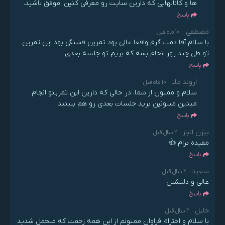
ها و کانالهایی که دارین سایت رو معرفی کنین. موفق باشید.
پاسخ
مصطفی
10 ماه قبل
با سلام آقا دمت گرم واقعا عالی بود تمرین قشنگی بود این تمرین
تو طی چند روز انجام بشه که بریم تو جلسه بعدی
پاسخ
اروند ملا
10 ماه قبل
سلام و ممنون از شما. در حالی که دارین این تمرینو انجام
میدین میتونین برید جلسات بعدی رو هم ببینید.
پاسخ
بیژن انباز
2 سال قبل
مفیده برام 👍
پاسخ
سعید
2 سال قبل
عالی و دلنشین
پاسخ
خلیل
2 سال قبل
با سلام و احترام فراوان ممنونم از این همه زحمت که متحمل شدید