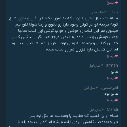
پاسخ
حیدر
3 سال قبل
سلام کتاب راز کنترل شهوت که به صورت کاملا رایگان و بدون هیچ
گونه هزینه ای در گوگل وجود داره رو بخون و رها شوتا الان نیم
میلیون نفر این کتاب رو خوندن و جواب گرفتن این کتاب سالها
جواب خودش رو بس داده به عنوان مرجع اصلا نگران نباشین کسی
که این کتاب رو نوشته یه زمانی اوضاعش از شما ها خیلی بدتر بود
اما الان کتابش داره هزاران نفر رو نجات میده
پاسخ
arman
3 سال قبل
عالی
پاسخ
امیرحسین
3 سال قبل
عالی بود
پاسخ
Mahdi
3 سال قبل
سلام اوایل گفتید که مقابله با وسوسه ها مثل آزمایش
«تربچه»موجب کاهش نیروی اراده میشه اما کمی بعد،مقابله با