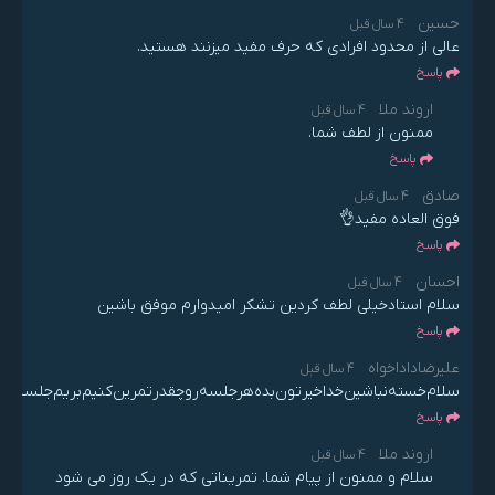
حسین
4 سال قبل
عالی از محدود افرادی که حرف مفید میزنند هستید.
پاسخ
اروند ملا
4 سال قبل
ممنون از لطف شما.
پاسخ
صادق
4 سال قبل
فوق العاده مفید👌
پاسخ
احسان
4 سال قبل
سلام استادخیلی لطف کردین تشکر امیدوارم موفق باشین
پاسخ
علیرضا‌داداخواه
4 سال قبل
سلام‌خسته‌نباشین‌خداخیرتون‌بده‌هرجلسه‌ر‌‌وچقدرتمرین‌کنیم‌بریم‌جلسه‌بع
پاسخ
اروند ملا
4 سال قبل
سلام و ممنون از پیام شما. تمریناتی که در یک روز می شود