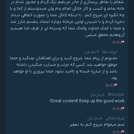
.شغلم را بخاطر پرستاری از مادر مریضم ترک کردم و مجبور شدم در
خانه بمانم و کسب و کار خانگی انجام بدم ولی نمیدونستم از کجا و با
چه انگیزه ای شروع کنم . تا اینکه کانال شما را بصورت اتفاقی دیدم
ذخیره کردم و با شنیدن اولین مرحله دوباره اعتماد بنفسم شارژ شد
و حتما با کمک خداوند وکمک شما که وسیله ای از طرف خدا هستید
آرزوهایم محقق میشن .
پاسخ
اروند ملا
4 سال قبل
ممنونم از پیام شما. شروع کنید و برای اهدافتان بجنگید و حتما
موفق خواهید شد. کسی که جرات و جسارت جنگیدن داشته
باشد و از مبارزه خسته و ناامید نشود حتما پیروزی با او خواهد
بود.
پاسخ
Bricozor
5 سال قبل
Great content! Keep up the good work!
پاسخ
میلادجمالی
5 سال قبل
منم میخوام شروع کنم به تعقیر
پاسخ