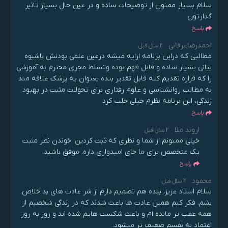
سلام بسیار ممنون از توضیحات ساده و در عین حال بسیار تاثیر
گذارتون
پاسخ
احمدرضاعرفانی
2 سال قبل
مطالبی که دراین برنامه ارایه میشه درعین علمی بودنش باشیوه
بیانی بسیار ساده و قابل فهم بوده وتسلط مجری محترم به آموزشی
را که قراره تقدیم کنه قابل تقدیر بنده بعنوان یه پزشک علاقه مند
به مطالب روانشناسی و علوم رفتاری برای تحولات مثبت در بهبود
زندگی، این برنامه نظرم خیلی جلب کرد
پاسخ
اروند ملا
2 سال قبل
خیلی ممنونم از شما و نظری که ثبت کردین. خوندن نظر مثبت
یک متخصص برای ما جای امیدواری داره. موفق باشید.
پاسخ
محمود
2 سال قبل
سلام استاد عزیز. بنده هم تصمیم دارم از شر عادت های بد خلاص
بشم. فکر کنم همین عادت ها باعث شدند که در زندگی شخصیم از
همه عقب تر مانده ام و باعث شکست هایم شده اند و روز به روز
اعتماد به نفسم ضعیف تر میشود.