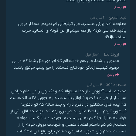
بسیار مفید. سلامت و موفق باشید .
پاسخ
نیما امینی
4 سال قبل
معلومه آدم بزرگی هستید. من تبلیغاتی ام ندیدم. شما از درون
پاکید فک نمی کردم باز هم ببینم از این گونه ی انسانی. سرت
سلامت🪖🫀
پاسخ
اروند ملا
4 سال قبل
ممنون از شما. من هم خوشحالم که افرادی مثل شما که در پی
بهبود کیفیت زندگی خودشان هستند را می بینم. موفق باشید.
پاسخ
مسعود bcr
4 سال قبل
ممنونم بابت آموزش ، از خدا میخوام که زندگیتون را در تمام مراحل
سر شار از خیر و برکت و فراوانی باشه،بنده یه جوون ۲۸ ساله هستم
که ایده های مختلفی در ذهن دارم و چند ساله که تو دفترچه
ثبتشون کردم . از لحاظ مالی به هر دری زدم که بتونم حد اقل یکی از
خواسته ها را اجرا کنم به بن بست میخوردم و با شکست مواجه
میشدم کم کم داشتم اعتماد بنفس و شهامت درونی خودم را از
دست میدادم ولی هنوز یه امیدی داشتم برای رفع این مشکلات