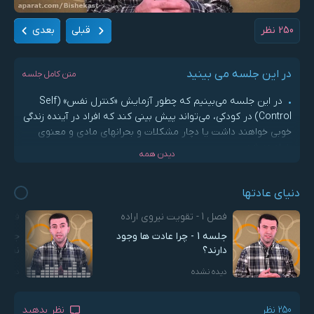
250
نظر
قبلی
بعدی
در این جلسه می بینید
متن کامل جلسه
.
در این جلسه می‌بینیم که چطور آزمایش «کنترل نفس» (Self
Control) در کودکی، می‌تواند پیش بینی کند که افراد در آینده زندگی
خوبی خواهند داشت یا دچار مشکلات و بحرانهای مادی و معنوی
خواهند شد.
دیدن همه
.
همچنین می‌بینیم که آیا تقویت نیروی اراده و کنترل نفس از
لحاظ علمی ممکن است یا اینکه سرنوشت ما فقط به ژنتیک و
دنیای عادتها
تربیت دوران کودکی ما بستگی دارد.
فصل 1 - تقویت نیروی اراده
فصل 1 - تقویت نیروی ار
.
می‌بینیم که چگونه عادتهای خوب و مثبت در زندگی انسان های
موفق، باعث می شود که آنها به طور اتوماتیک به سمت موفقیت
جلسه 1 - چرا عادت ها وجود
دارند؟
نفس 
حرکت کنند بدون اینکه مقاومت و درگیری درونی داشته باشند.
دیده نشده
دیده 
250
نظر
نظر بدهید