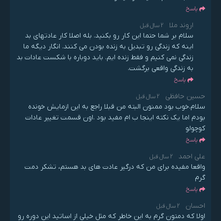
پاسخ
اروند ملا
2 سال قبل
سلام بر شما حتما این کار رو بکنید. بله اصلا کار عادتهای بد
اینه که زندگی رو تبدیل به زنده بودن می کنند. انگار دیگه ما
زندگی نمی کنیم و فقط زنده ایم. باید دوباره با شکست عادات بد
به زندگی واقعی برگشت.
پاسخ
حسین حافظی
2 سال قبل
سلام.خوب بود ممنون البته من قبلا راجع به این ازمایش خونده
بودم اما یک نکته اینجا ب ام مفید بود .اون قسمت تغییر عادات
کوچولو
پاسخ
علی احمد
2 سال قبل
‌واقعا مفیده برای من که درگیر عادت های بد هستم، تشکر دمت
گرم
پاسخ
احسان
2 سال قبل
اولا که دمتون گرم به این خاطر که مثل خیلی از اساتید این دوره رو