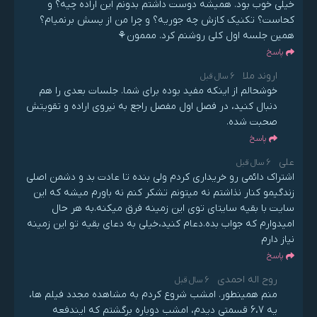
خیلی خوب بود. همیشه دوست داشتم بدونم این اراده چیه؟ و
کحاست؟ تکنیک کازش چه جوریه؟ و چرا من از پسش برنمیام؟
همین جلسه اول کلی روشنم کرد. مممون⚘
پاسخ
اروند ملا
6 سال قبل
خوشحالم از اینکه مفید بوده برای شما. جلسات بعدی را هم
دنبال کنید، در فصل اول مفصل راجع به نیروی اراده و تقویتش
صحبت شده.
پاسخ
علی
6 سال قبل
اشتراک دائمی رو خریداری کردم ولی بنده تا عادت بد و دشمن اصلی
زندگیمو کنار نذاشتم نه میتونم تشکر کنم نه باورم میشه که این
سایت با بقیه سایتای توی این زمینه فرق میکنه.به هر حال
امیدوارم که جواب بده.دعام کنید،خیلی به دعای بقیه تو این زمینه
نیاز دارم
پاسخ
روح اله احمدی
6 سال قبل
منم همینطور. امشب شروع کردم به مشاهده مجدد فیلم ها،
یه 6،7 قسمتی دیدم، امشب دوباره برگشتم که ایندفعه