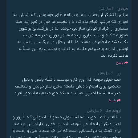
مهدی
6 سال قبل
سلام با تشکر از زحمات شما و برنامه های خوبتوناین که انسان به
اموری که مرتب انجام بده گاه با واقعیت ها جور در نمی آید. مثلا
بسیاری از افراد از کودکی نماز می خونند اما در بزرگسالی براشون
هنوز مشکله و یا بسیاری از بچه ها در دوران مدرسه مرتب
تکالیفشونو انجام می دهند اما با این حال در بزرگسالی رغبتی به
نوشتن ندارند و علیرغم علاقه به کتاب و نوشتن، به این مسأله
عادت نکرده اند.
پاسخ
زرا
6 سال قبل
خب خیلی مهمه که اون کارو دوست داشته باشن و دلیل
محکمی برای انجام دادنش داشته باشن نماز خوندن و تکالیف
مدرسه نسبتا اجباری هستند منکه حق میدم به اینجور افراد
پاسخ
اروند ملا
6 سال قبل
سلام بر شما. حق با شماست ولی معمولا عادتهایی که با زور و
اجبار دیگران ایجاد می شوند، پایداری خوبی ندارند. این برنامه
برای کمک به بزرگسالانی است که می خواهند با میل و رغبت و
خواست خودشان، رفتارهایی که می دانند برای آنها مفید است را