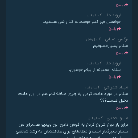
پاسخ
اروند ملا
4 سال قبل
خواهش می کنم خوشحالم که راضی هستید.
پاسخ
نرگس اصلانی
4 سال قبل
سلام بسیارممنونیم
پاسخ
اروند ملا
4 سال قبل
سلام. ممنونم از پیام خوبتون.
پاسخ
میلاد همراهی
4 سال قبل
سلام در مورد عادت کردن به چیزی علاقه آدم هم در اون عادت
دخیل هست؟؟؟
پاسخ
مینو احمدی
4 سال قبل
برای بار دوم شروع کردم به گوش دادن این ویدیو ها...برای من
بسیار تاثیرگذار است و مطالبتان برای علاقمندان به رشد شخصی