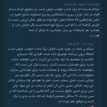
مهدی از مشهد
5 سال قبل
سلام شنیده ام ترک عادت موجب مرض است ،و تحقیق کردم دیدم
افراد در اغاز دوران پیری با مشکلاتی رو برو میشوند بدلیل اصرار در
تغیر رفتارهایی که ملکه ذهن انها بوده و بطور مثال لرزش دست یا
الزایمر گرفته اند یا ام اس بسراغ انها امده است،،اگر امکان دارد از
معایب هر استفاده نیز بیان بفرمایید با تشکر از شما
پاسخ
اروند ملا
5 سال قبل
سلام بر شما. در مورد ضرب المثل ترک عادت موجب مرض است
اتفاقا درون برنامه توضیح داده شده. افرادی که سنشان
بالاست و تصمیم به ترک عادت می گیرند یا می خواهند عادت
جدید برای خودشان درست کنند، درست مثل این است که
بخواهند به باشگاه بروند و عضلات جدید برای خودشان بسازند.
معلوم است که این کار برای یک فرد مسن اگر نگوییم غیر
ممکن است، خیلی سخت است. مغز ما هم هر چه سنمان بالاتر
می رود، امکان تغییر دادن آن کمتر و سخت تر می شود. ولی
سن پیری خیلی دقیق نیست من آدم هایی را می شناسم که در
سن نزدیک 60 سالگی تصمیم گرفته اند که عادت بدی را ترک
کنند و موفق هم بوده اند.
پاسخ