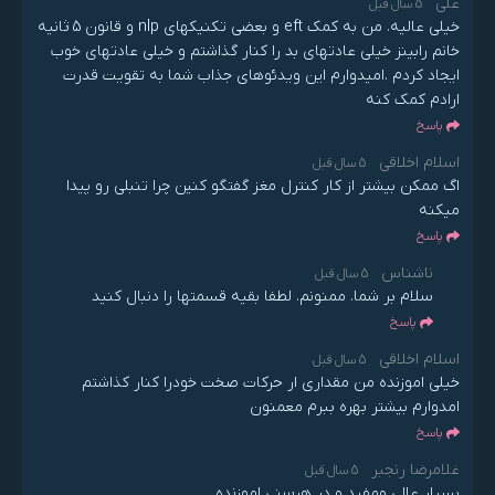
علی
5 سال قبل
خیلی عالیه. من به کمک eft و بعضی تکنیکهای nlp و قانون 5 ثانیه
خانم رابینز خیلی عادتهای بد را کنار گذاشتم و خیلی عادتهای خوب
ایجاد کردم .امیدوارم این ویدئوهای جذاب شما به تقویت قدرت
ارادم کمک کنه
پاسخ
اسلام اخلاقی
5 سال قبل
اگ ممکن بیشتر از کار کنترل مغز گفتگو کنین چرا تنبلی رو پیدا
میکنه
پاسخ
ناشناس
5 سال قبل
سلام بر شما. ممنونم. لطفا بقیه قسمتها را دنبال کنید
پاسخ
اسلام اخلاقی
5 سال قبل
خیلی اموزنده من مقداری ار حرکات صخت خودرا کنار کذاشتم
امدوارم بیشتر بهره ببرم معمنون
پاسخ
غلامرضا رنجبر
5 سال قبل
بسیار عالی ومفید و در هرسنی اموزنده