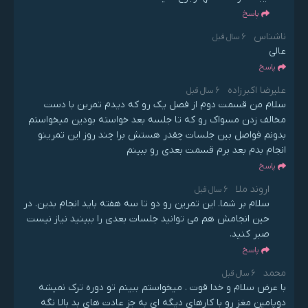
پاسخ
ناشناس
6 سال قبل
عالی
پاسخ
علیرضا اکبرزاده
6 سال قبل
سلام من قسمت دوم از فصل یک رو که دیدم تمرین با دست
مخالف زدن مسواک رو که تا جلسه بعد خواسته بودین میخواستم
بدونم فواصل بین جلسات چقدر هستش برا چند روز این تمرینو
انجام بدم بعد برم قسمت بعدی رو ببینم
پاسخ
اروند ملا
6 سال قبل
سلام بر شما. این تمرین رو دو تا سه هفته باید انجام بدین. در
حین انجامش هم می توانید جلسات بعدی را ببینید نیاز نیست
صبر کنید.
پاسخ
محمد
6 سال قبل
با عرض سلام و خدا قوت . میخواستم ببینم تو دوره ترک نمیشه
دوپامین مغز رو با کارهای دیگه ای به جز عادت های بد بالا نگه