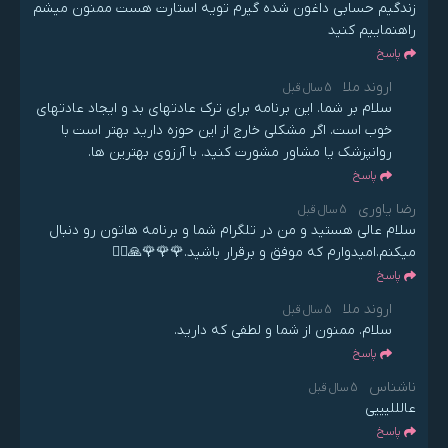
زندگیم حسابی داغون شده گیرم تویه استارت هست ممنون میشم
راهنماییم کنید
پاسخ
اروند ملا
5 سال قبل
سلام بر شما. این برنامه برای ترک عادتهای بد و ایجاد عادتهای
خوب است. اگر مشکلی خارج از این حوزه دارید بهتر است با
روانپزشک یا مشاور مشورت کنید. با آرزوی بهترین ها.
پاسخ
رضا یاوری
5 سال قبل
سلام عالی هستید و من در تلگرام شما و برنامه هاتون رو دنبال
میکنم.امیدوارم که موفق و برقرار باشید.🌹🌹🌹🙏🙋‍♂️
پاسخ
اروند ملا
5 سال قبل
سلام. ممنون از شما و لطفی که دارید.
پاسخ
ناشناس
5 سال قبل
عالللیییی
پاسخ