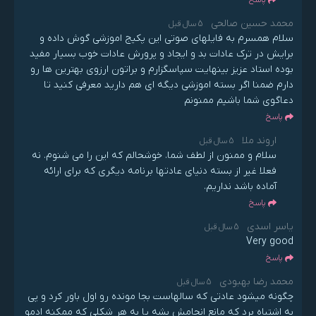
محمد حسین صالحی
5 سال قبل
سلام همسرم به فایلهای صوتی این پکیج اموزشی گوش داده و
برایش در ترک عادات بد و ایجاد و پرورش عادات خوب بسیار مفید
بوده استاد عزیز بینهایت سپاسگزارم و براتون ارزوی بهترین ها رو
دارم ضمنا اگر بسته اموزشی دیگه ای هم دارید معرفی کنید تا
دعاگوی شما باشیم ممنونم
پاسخ
اروند ملا
5 سال قبل
سلام و ممنون از لطف شما. خوشحالم که این را می شنوم. نه
فعلا غیر از بسته دنیای عادتها برنامه دیگری که برای ارائه
آماده باشد نداریم.
پاسخ
یاسر اسدی
5 سال قبل
Very good
پاسخ
محمد رضا بهبودی
5 سال قبل
چگونه میشود عادتی که سالهاست بجا مونده رو اول باور کرد و پی
به اشتباه برد که مانع انجامش بشه یا به هر شکلی که ممکنه ادمو