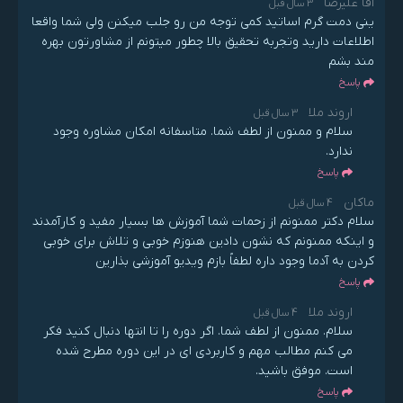
آقا علیرضا
3 سال قبل
ینی دمت گرم اساتید کمی توجه من رو جلب میکنن ولی شما واقعا
اطلاعات دارید وتجربه تحقیق بالا چطور میتونم از مشاورتون بهره
مند بشم
پاسخ
اروند ملا
3 سال قبل
سلام و ممنون از لطف شما. متاسفانه امکان مشاوره وجود
ندارد.
پاسخ
ماکان
4 سال قبل
سلام دکتر ممنونم از زحمات شما آموزش ها بسیار مفید و کارآمدند
و اینکه ممنونم که نشون دادین هنوزم خوبی و تلاش برای خوبی
کردن به آدما وجود داره لطفاً بازم ویدیو آموزشی بذارین
پاسخ
اروند ملا
4 سال قبل
سلام. ممنون از لطف شما. اگر دوره را تا انتها دنبال کنید فکر
می کنم مطالب مهم و کاربردی ای در این دوره مطرح شده
است. موفق باشید.
پاسخ