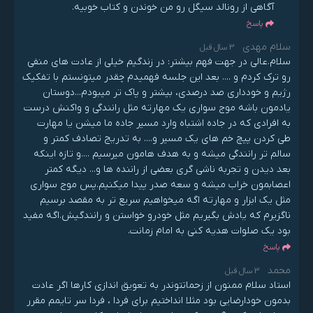
آگاهی از رونالد سیگل رو من خوندن و کتاب خوبیه.
پاسخ
سلام مهدی
3 سال قبل
سلام.عالی در جهت فهم بیشتر: در زندگیم خیلی از عادت های منفی
رو ترک کردم و .... بعد این جلسه فهمیدم چقدر میتونستم با تفکیک
رژیم و خودداری صد درصدی، بیشتر و پاک تر میبودم...دوستان
یادمون باشه موج سواری یک مهارته مثل رانندگی و واکنش درست
به افرادی که در جاده اشتباه وارد مسیر جاده ما میشن یا مهارت
طی کردن پیچ خم های یک مسیر و.... به تدریج تصادف کمتر و
سالم تر رانندگی میشه و به هدف هامون میرسیم ....و تازه اینکه
بعد دیدن و تجربه ناشی گری بعضی از راننده ها و... دیگه کمتر
اعصابمون خراب میشه و سعه صدر پیدا میکنیم.پس موج سواری
مثل یک ابزار و مهارته اگه میخواهیم سریع تر به مقصد برسیم
ناگزیرم که یادش بگیریم مثل خودرو خواستن و رانندگیش.اگه مفید
بود یک صلوات هدیه کنی به امام زمانت.
پاسخ
محمد
3 سال قبل
استاد سلام ممنون از زحماتتوندر به تعویق اندازی کارها اگر عادت
بدمون خودارضایی بود مثلا انداختیم برای فردا ، فردا سر تایمم مقرر