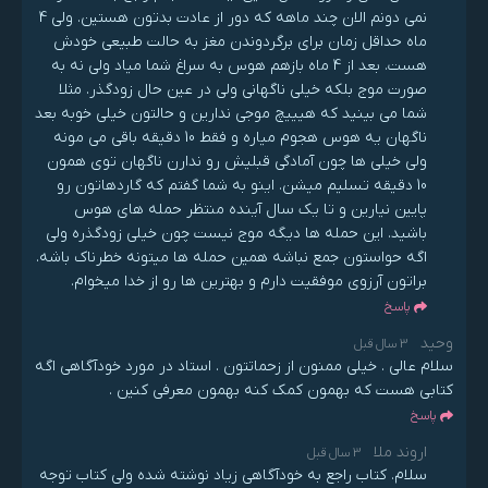
نمی دونم الان چند ماهه که دور از عادت بدتون هستین. ولی 4
ماه حداقل زمان برای برگردوندن مغز به حالت طبیعی خودش
هست. بعد از 4 ماه بازهم هوس به سراغ شما میاد ولی نه به
صورت موج بلکه خیلی ناگهانی ولی در عین حال زودگذر. مثلا
شما می بینید که هیییچ موجی ندارین و حالتون خیلی خوبه بعد
ناگهان یه هوس هجوم میاره و فقط 10 دقیقه باقی می مونه
ولی خیلی ها چون آمادگی قبلیش رو ندارن ناگهان توی همون
10 دقیقه تسلیم میشن. اینو به شما گفتم که گاردهاتون رو
پایین نیارین و تا یک سال آینده منتظر حمله های هوس
باشید. این حمله ها دیگه موج نیست چون خیلی زودگذره ولی
اگه حواستون جمع نباشه همین حمله ها میتونه خطرناک باشه.
براتون آرزوی موفقیت دارم و بهترین ها رو از خدا میخوام.
پاسخ
وحید
3 سال قبل
سلام عالی . خیلی ممنون از زحماتتون . استاد در مورد خودآگاهی اگه
کتابی هست که بهمون کمک کنه بهمون معرفی کنین .
پاسخ
اروند ملا
3 سال قبل
سلام. کتاب راجع به خودآگاهی زیاد نوشته شده ولی کتاب توجه