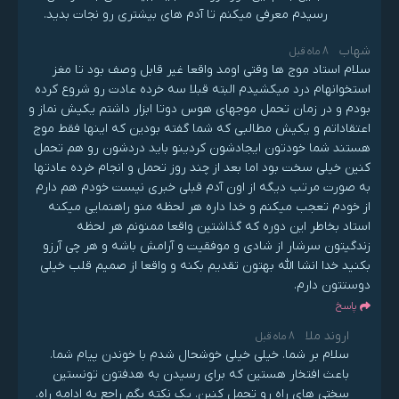
رسیدم معرفی میکنم تا آدم های بیشتری رو نجات بدید.
شهاب
8 ماه قبل
سلام استاد موج ها وقتی اومد واقعا غیر قابل وصف بود تا مغز
استخوانهام درد میکشیدم البته قبلا سه خرده عادت رو شروع کرده
بودم و در زمان تحمل موجهای هوس دوتا ابزار داشتم یکیش نماز و
اعتقاداتم و یکیش مطالبی که شما گفته بودین که اینها فقط موج
هستند شما خودتون ایجادشون کردینو باید دردشون رو هم تحمل
کنین خیلی سخت بود اما بعد از چند روز تحمل و انجام خرده عادتها
به صورت مرتب دیگه از اون آدم قبلی خبری نیست خودم هم دارم
از خودم تعجب میکنم و خدا داره هر لحظه منو راهنمایی میکنه
استاد بخاطر این دوره که گذاشتین واقعا ممنونم هر لحظه
زندگیتون سرشار از شادی و موفقیت و آرامش باشه و هر چی آرزو
بکنید خدا انشا الله بهتون تقدیم بکنه و واقعا از صمیم قلب خیلی
دوستتون دارم.
پاسخ
اروند ملا
8 ماه قبل
سلام بر شما. خیلی خیلی خوشحال شدم با خوندن پیام شما.
باعث افتخار هستین که برای رسیدن به هدفتون تونستین
سختی های راه رو تحمل کنین. یک نکته بگم راجع به ادامه راه.