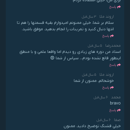
برای من، خیلی استفاده کردم.
پاسخ
اروند ملا
3 سال قبل
سلام بر شما. خیلی ممنونم امیدوارم بقیه قسمتها را هم تا
انتها دنبال کنید و تمرینات را انجام بدهید. موفق باشید.
پاسخ
محمدرضا
5 سال قبل
استاد من دوره های زیادی رو دیدم اما واقعا علمی و با منطق
اینطور قانع نشده بودم... سپاس از شما 😍
پاسخ
اروند ملا
5 سال قبل
خوشحالم. ممنون از شما
پاسخ
محمد
6 سال قبل
bravo
پاسخ
صفا
6 سال قبل
خیلی قشنگ توضیح دادید. ممنون