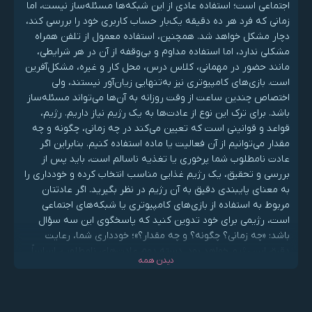
اجتماعی است؛ استفاده عادی از این شبکه‌ها مسئله‌ساز نیست، اما
زمانی که فرد هر ده دقیقه یک‌بار حساب کاربری خود را بررسی کند،
دچار مشکل خواهد شد. همچنین، استفاده معمول از تلفن همراه
مشکلی ندارد، اما استفاده مداوم و بی‌وقفه از آن در هر شرایطی،
مانند حضور در مهمانی، کلاس درس، محل کار و غیره، مشکل‌آفرین
است. بازی‌های کامپیوتری نیز به‌تنهایی زیان‌آور نیستند، ولی
اختصاص چندین ساعت از وقت روزانه به آن‌ها می‌تواند مسئله‌ساز
باشد. برای ترک این نوع از عادت‌ها به یک رژیم نیاز داریم. رژیم،
قواعد و قوانینی است که تعیین می‌کند در چه زمانی، چگونه و چه
مقدار می‌توانیم از آن فعالیت یا ماده استفاده کنیم. بنابراین اگر
عادت نامطلوب شما پرخوری یا تغذیه ناسالم است، باید پس از
بررسی و تحقیق، یک رژیم غذایی مناسب انتخاب کرده و خودداری را
به معنای پایبندی دقیق به آن رژیم در نظر بگیرید. اگر عادتتان
مربوط به استفاده از بازی‌های کامپیوتری یا شبکه‌های اجتماعی
است، رژیمی برای خود تدوین کنید که پاسخگوی این سه سؤال
باشد: «چه زمانی؟ چگونه؟ و چه مقدار؟»؛ خودداری شما، رعایت
دقیق این رژیم خواهد بود. دسته دوم عادت‌های نامطلوب، اساساً
دیدن همه
ماهیت مخربی دارند و مسئله آن‌ها افراط و زیاده‌روی نیست.
مصرف مواد مخدر، الکل، دخانیات، خودارضایی و تماشای پورنوگرافی
مثال‌هایی از این دسته عادت‌ها هستند که هیچ ضرورتی برای زندگی