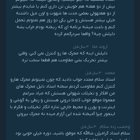
بیش از دو هفته هم خویش تن داری کنم یا شایدم بیشتر
از دو هفتهولی بعضی مدت ها شهوت و اون میل داشتنه
خیلی بیشتر هستش و حتی یکی دو روز هم نمتونم تحمل
کنم و باعث میشه برنامه ای که ریخته بودم خراب بشه
دلیلش چیه؟ واقعا سردرگمم کرده
اروند ملا
3 سال قبل
دلیلش اینه که محرک ها رو کنترل نمی کنی. وقتی
بیشتر تحریک بشی مقاومت هم قطعا سخت تره.
محمد
3 سال قبل
استاد سلام مجدد جواب دادید که چون نمیتونم محرک هارو
کنترل کنم مقاومت کردنم سخته استاد دلیل محرک های
من افکار و تخیلات شهوانی هستش که میاد سراغم
معمولا موقع خواب کاملا درونی هستش و ربطی به گوشی و
اینترنت و پورن و محیط خارجی نداره انگار تخیلات و فکرم با
اینجور چیزا آمیخته شده این آزارم میده نه محرک بیرونی
وحشت زده سلام
3 سال قبل
سلام استاد گرامیإن شاالله که موفق باشید، دوره خیلی خوبی بود