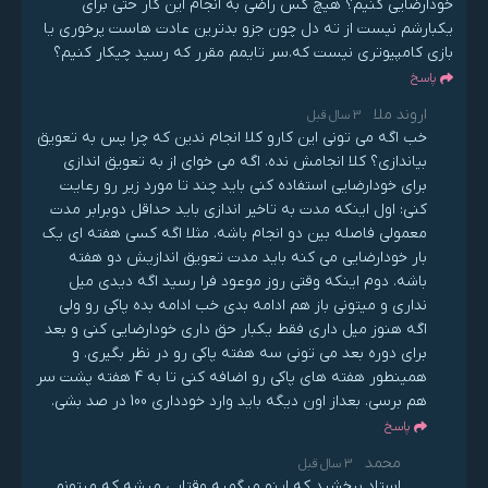
خودارضایی کنیم؟ هیچ کس راضی به انجام این کار حتی برای
یکبارشم نیست از ته دل چون جزو بدترین عادت هاست پرخوری یا
بازی کامپیوتری نیست که.سر تایمم مقرر که رسید چیکار کنیم؟
پاسخ
اروند ملا
3 سال قبل
خب اگه می تونی این کارو کلا انجام ندین که چرا پس به تعویق
بیاندازی؟ کلا انجامش نده. اگه می خوای از به تعویق اندازی
برای خودارضایی استفاده کنی باید چند تا مورد زیر رو رعایت
کنی: اول اینکه مدت به تاخیر اندازی باید حداقل دوبرابر مدت
معمولی فاصله بین دو انجام باشه. مثلا اگه کسی هفته ای یک
بار خودارضایی می کنه باید مدت تعویق اندازیش دو هفته
باشه. دوم اینکه وقتی روز موعود فرا رسید اگه دیدی میل
نداری و میتونی باز هم ادامه بدی خب ادامه بده پاکی رو ولی
اگه هنوز میل داری فقط یکبار حق داری خودارضایی کنی و بعد
برای دوره بعد می تونی سه هفته پاکی رو در نظر بگیری. و
همینطور هفته های پاکی رو اضافه کنی تا به 4 هفته پشت سر
هم برسی. بعداز اون دیگه باید وارد خودداری 100 در صد بشی.
پاسخ
محمد
3 سال قبل
استاد ببخشید که اینو میگمیه وقتایی میشه که میتونم