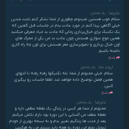
موج و قبول درد موج.
علیرضا
یک ماه قبل
سلام خوب هستین نمیدونم چطوری از شما تشکر کنم باعث شدین
خیلی آگاهی پیدا کنم در مورد عادت بدم در جلسات قبل گفتین که
یک تکنیک برای خیال‌پردازی زمانی که عادت بد میاد معرفی میکنید
همین موج سواری هستش چون عادت بد من یکی از محرک های
اون خیال پردازی و تصویرسازی مغز هستش برای اون چه راه کاری
داشته باشیم
پاسخ
اروند ملا
یک ماه قبل
سلام. خیلی ممنونم از شما. بله تکنیکها رفته رفته تا انتهای
همین فصل توضیح داده خواهد شد. لطفا جلسات رو پیگیری
کنین.
پاسخ
علیرضا
یک ماه قبل
ممنونم از شما هر کسی در زندگی یک نقطه عطفی داره و
نقطه عطف من آشنایی با این دوره بود دارم تلاش میکنم
بعد از مدت ها زندگیم تغییر بدم و به نسخه بهتری از خودم
تبدیل بشم این دوره رو همه باید ببینند من به هرکسی