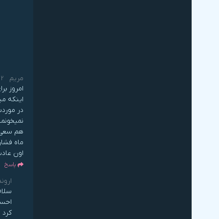
مریم
2 سال قبل
امروز بر
اینکه می
در موردش
نمیخونمش
هم سعی ک
ماه فشار
اون عادت
پاسخ
اروند
سلام
احسا
کرد 