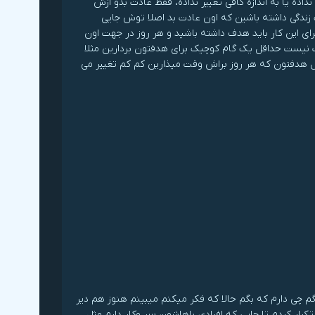
ده یا به اندازه کافی تغییر نداده، فقط عادت بدو ازش
زندگی داشته باشین که اون عادت بد اصلا توش جایی
رای این کار باید هدف داشته باشید و هر روز در جهت اون
ب نیست حداقل یک گام کوچیک برای هدفتون بردارین مثلا
ول هدفتون که هر روز براش وقت میذارین کم کم تغییر می
 رفتم چی میتونم بگم چی دارم که بگم حالا که فکر میکنم میبینم هنوز هم دیر
بار گوش کردم و ذره به ذرش رو تکرار کردم تا جایی که افرادی باهاشون سر وکار دارم مثل