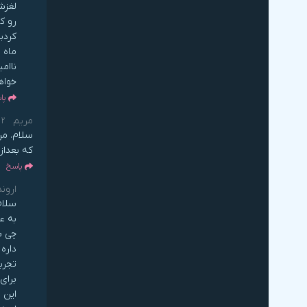
ماه 
خواه
پا
مریم
2 سال قبل
سلام. من
که بعداز
پاسخ
اروند
سلام
به ع
چی ب
داره
تجرب
برای
این 