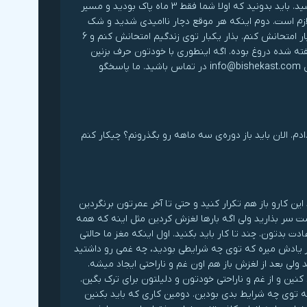
لغزش کردن. این افراد دچار ترس از ترک میشن. شما ممکنه دچار این حالت شده باشید. باید بدونید که اولا شما فقط 3 ماه پاک بودید و مسیر
رای ترک بسته به شدت عادت بد شما حداقل 4 تا 6 ماه زمان لازم است. دوم اینکه هر موقع دچار ناامیدی شدید و شک
کردید که اگه 4 ماه پاک بمونید بازهم رها نخواهید شد به خودتون بگید که بذار یکبار امتحانش کنم. بذار یکبار توی زندگیم امتحانش کنم و 6
فته شده دروغ بوده. اگه اینطوری با خودتون حرف بزنین
ناامیدی از ترک باعث نمیشه لغزش کنین. بازهم اگه سوالی داشتید می تونید با ایمیل info@bishekast.com در تماس باشید. ما پاسخگو
م. الان باید باز دوره‌ی سه ماهه رو بگذرونم؟ چیکار کنم
ین کارو باز هم تکرار کنید و حتی تا آخر عمرتون برنگردین
پشت سر بذارید ولی اگه بارها لغزش کردین مثل اینه که همه
 بدتون. چند تا کار باید بکنید. اول اینکه مغز ما حالتی
 یادش میره که توی چه شرایطی بودید، چه غمی رو داشتید
ی بعد از لغزش باز هم اون غم و ناراحتی ایجاد میشه.
نین و از غم و ناراحتی خودتون و دلیلتون برای ترک بگین.
ه توی چه شرایط بدی بودین. دومین کاری که باید بکنین