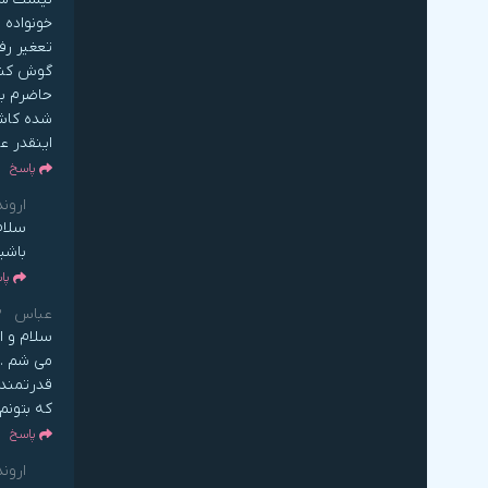
خونواده 
تعغیر رف
گوش کنی 
حاضرم به
شده کاش 
اینقدر ع
پاسخ
اروند
سلام
باشی
پا
عباس
3 
سلام و ا
می شم . 
قدرتمندت
که بتونم
پاسخ
اروند