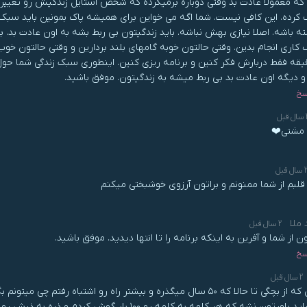
 که معمولا عادت بد وقتی دوباره برمیگرده که شخص استایل زندگیش رو تغییر ندا
کرده. این کافی نیست. شما اگه می خواین برای همیشه پاک بمونین باید سبک 
ته باشه. اصلا نیازی بهش نباشه. باید زندگیتون بی ربط بشه به اون عادت بد. ب
کاری انجام بدین. وقتی حالتون خوبه گامهای بلند بردارین و وقتی حالتون خو
دقیقه فقط دربارش فکر کنین و برنامه ریزی کنین. اینطوری سبک زندگی شما ح
و دیگه اون عادت بد بی ربط میشه به زندگیتون. موفق باشید.
سخ
قبل
مشتی❤️
سال قبل
قلبم از شما ممنونم و براتون آرزوی خوشبختی میکنم
 ملا
2 سال قبل
 از شما و آفرین به اینکه برنامه را تا انتها دیدید. موفق باشید.
سخ
2 سال قبل
سلام.من که از بچگی تا حالا که ۵۰ سال میگذره و بیشتر راه رو اشتباه
نیست شاید باورتون نشه که هر کلمه به کلمه رو ۱۰۰ 