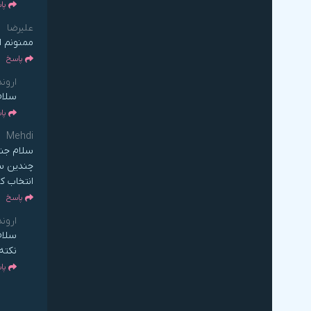
پا
علیرضا
دیده نشده
ممنونم ا
جلسه
9
پاسخ
تکنیک های دوران ترک
اروند
دیده نشده
سلام
پا
جلسه
10
اگر لغزش کردیم چکار کنیم؟
Mehdi
دیده نشده
چندین سا
انتخاب ک
جلسه
11
پاسخ
عیب یابی و برنامه ریزی دوباره
اروند
دیده نشده
سلام
نکته
پا