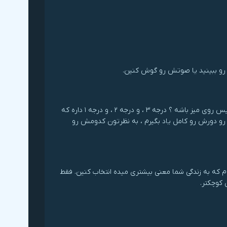
 رو ببینید یا صوتش رو گوش کنین.
سلام جناب اروند ملا ، میخواستم ازتون بپرسم هدف یک جمله ای ، میتونه مربیگری تنیس روی میز باشه ؟ درجه ۳ ، و درجه ۲ ، و درجه ۱ داره که
رو دورش رو کامل یاد بگیرم ، به نظرتون کدومش رو
م که به زندگی شما معنی بیشتری میده انتخاب کنین. فقط
کوچکتر.