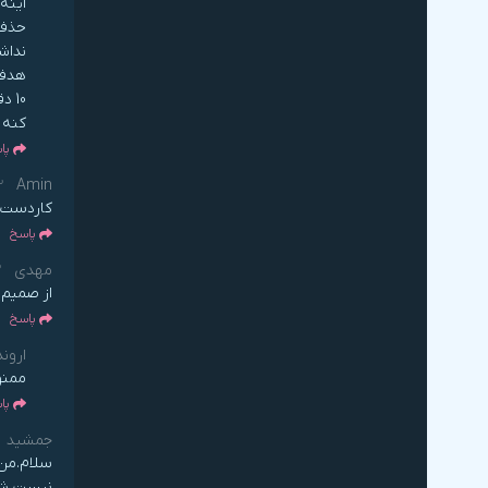
اینه
حذف 
نداش
هدف 
10 
کنه 
پا
Amin
2 سال 
کاردست 
پاسخ
مهدی
2 
از صمیم 
پاسخ
اروند
ممنون
پا
جمشید