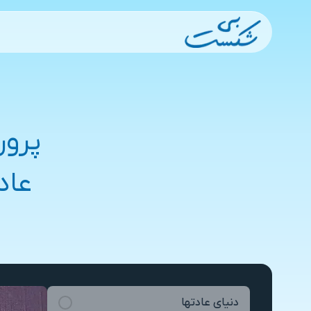
پرور
عاد
دنیای عادتها