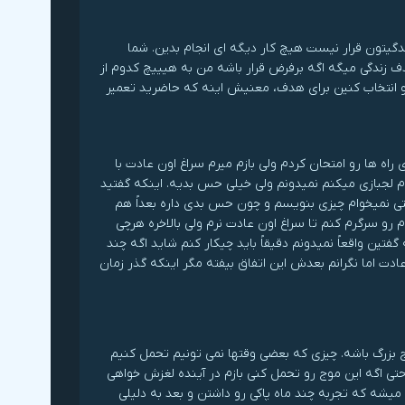
یتون قرار نیست هیچ کار دیگه ای انجام بدین. شما
 زندگی میگه اگه برفرض قرار باشه من به هیییچ کدوم از
رو انتخاب کنین برای هدف، معنیش اینه که حاضرید تعمیر
راه ها رو امتحان کردم ولی بازم میرم سراغ اون عادت با
دم لجبازی میکنم نمیدونم ولی خیلی حس بدیه. اینکه گفتید
تی نمیخوام چیزی بنویسم و چون حس بدی داره بعداً هم
و سرگرم کنم تا سراغ اون عادت نرم ولی بالاخره هرچی
ین واقعاً نمیدونم دقیقاً باید چیکار کنم شاید اگه چند
دت اما نگرانم بعدش این اتفاق بیفته مگر اینکه گذر زمان
زرگ باشه. چیزی که بعضی وقتها نمی تونیم تحمل کنیم
تی اگه این موج رو تحمل کنی بازم در آینده لغزش خواهی
یشه که تجربه چند ماه پاکی رو داشتن و بعد به دلیلی