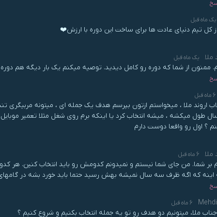
سخ
یک ماه قبل
ز کل تیم دنیای عادت ها برای ساخت این دوره با ارزش❤️
 ملا
یک ماه قبل
. ممنون از شما که دوره رو کامل دیدید. توصیه میکنم یک بار دیگه هم دوره
سخ
6 ماه قبل
ل طول میکشه ، میشه انتخاب کرد یا اینکه برم روی شغل مثلا تعمیر موبایل 
نم ؟ اول رو واقعا دوست دارم
 ملا
6 ماه قبل
 بر شما. من جای شما نیستم و نمیدونم کدومش رو باید انتخاب کنین. هر کدو
 اینه که اگه ظرف سه سال نمیشه بهش رسید حتما باید خورد بشه در گامهای 
سخ
Mehdi
6 ماه قبل
جناب ملا، میتونیم دو هدف رو تو یه جمله انتخاب بکنیم و شروع کنیم ؟