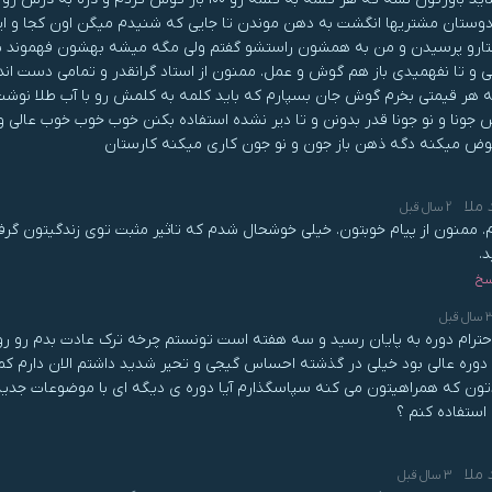
دوستان مشتریها انگشت به دهن موندن تا جایی که شنیدم میگن اون کجا و این 
تارو پرسیدن و من به همشون راستشو گفتم ولی مگه میشه بهشون فهموند با
و تا نفهمیدی باز هم گوش و عمل. ممنون از استاد گرانقدر و تمامی دست اند
 هر قیمتی بخرم گوش جان بسپارم که باید کلمه به کلمش رو با آب طلا نوشت و 
جونا و نو جونا قدر بدونن و تا دیر نشده استفاده بکنن خوب خوب خوب عالی و
وض میکنه دگه ذهن باز جون و نو جون کاری میکنه کارستان
 ملا
2 سال قبل
. ممنون از پیام خوبتون. خیلی خوشحال شدم که تاثیر مثبت توی زندگیتون گرفت
د.
سخ
سال قبل
حترام دوره به پایان رسید و سه هفته است تونستم چرخه ترک عادت بدم رو رو
دوره عالی بود خیلی در گذشته احساس گیجی و تحیر شدید داشتم الان دارم کم ک
ون که همراهیتون می کنه سپاسگذارم آیا دوره ی دیگه ای با موضوعات جدید
 استفاده کنم ؟
 ملا
3 سال قبل