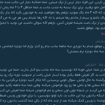
رو کامل جلو نرفتید. ب
پاک باشم و ببینم از عادتم رها میشم یا نه. اگه رها نشدم پس هر چی به من گ
یم بود. موفق باشید.
سخ
 موفق شدم یه دوره‌ی سه ماهه عادت بدم رو کنار بزارم اما دوباره انجامش داد
 سه ماه دوباره نرم سمتش؟
 ملا
2 سال قبل
 بر شما. خیلی خوبه که تونستید سه ماه عادت بدو کنار بذارید. حتما می تونید ا
ادت بد. اگر لغزش فقط یکبار بوده اینبار خیلی راحت تر میتونید دوره ترک رو 
رگشته به حال اولش. سوال خوبی پرسیدین که چکار کنید دوباره برنگردین به عادت
 که سختی ها و تلخی ها رو زود فراموش میکنه. وقتی شما سه ماهه پاکید مغز
ه می کردید در نتیجه چون اون سختی و غم فراموش میشه شما لغزش می کنید ول
 اینکه یادتون نره این حالت بد، باید اونو بنویسین، یا برای خودتون ویس ضبط ک
نوشته یا ویس کمک میکنه بعد از چند ماه که از پاکی شما گذشت یادتون نره ک