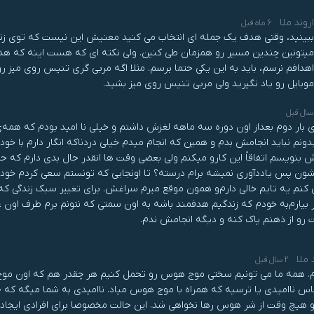
اروند ملا
6 ماه قبل
ببینید، وقتی هدف یک جمله ای انتخاب می کنید معنیش این نیست که توی زندگ
میتونین چندین مسیر رو همزمان طی کنین. ولی نکته ای که هست اینه که هدف
اهدافم نرسم، باید به این یکی حتما برسم. مثلا اگه مربی گری تنیس روی میز 
موبایل رو یاد نگیرید ولی مربی تنیس روی میز بشید.
ای بار دوم بعداز اون دوره سه ماهه لغزش داشتم و خیلی نا امید بودم که همه‌ی 
دونم نباید انجامش بدم و همین که انجام میدم خیلی دردناکه انگار دارم با خو
 بنویسم اتفاقاً این کارو میکنم ولی بعضی وقت ها انقدر حال بدی دارم که ح
ون پس یاددآوری نمیشه برام درسته؟ تا اونجایی که تونستم سعی کردم خودم ر
نم یه تایم خالی دارم‌و همون موقع میرم سراغش. برای تغییر سبک زندگی که گفت
 بیارم‌به خودم که زندگیم هدفمند باشه به اون سمتی که نتونم برم طرف اون عا
 رو از ذهنم پاک کنه و دیگه انجامش ندم.
 ملا
2 سال قبل
. همه ما می تونیم سختی موج هوس رو تحمل کنیم هر چقدر هم که اون موج ب
س ناامیدی یا ترسیه که همراه با موج هوس میاد. ناامیدی به شما میگه که ح
و هیچ وقت از شر هوس رها نخواهی شد. این حالت مخصوصا برای افرادی ایجاد م