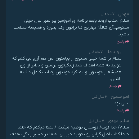
مهدی
7 ماه قبل
سلام ،جناب اروند بابت برنامه ی آموزشی بی نظیر تون خیلی
ممنونم...آن شاالله بهترین ها براتون رقم بخوره و همیشه سلامت
باشید.
پاسخ
اروند ملا
7 ماه قبل
سلام بر شما. خیلی ممنون از پیامتون. من هم آرزو می کنم که
بتونید به همه اهداف بلند زندگیتون برسین و بالاتر از اون
همیشه از خودتون و عملکرد خودتون رضایت کامل داشته
باشین.
پاسخ
امیرحسین
3 سال قبل
عالی بود
پاسخ
سلام مهدی
3 سال قبل
سلام/ خدا قوت/ دوستان توصیه میکنم / تمنا میکنم که حتما
حتما کتاب اصل گرایی رو بخونید خیییلی به ما در مسیر زندگی، هدف