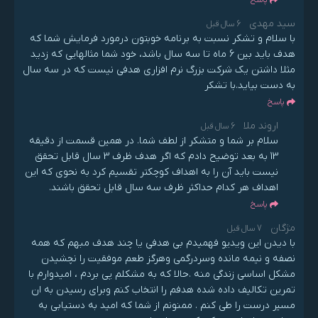
سید مهدی
6 سال قبل
با سلام و تشکر نسبت به برنامه خوبتون درمورد فرمایش شما که
هدف باید بین 6 ماه تا سه سال باشد، خود شما مثالهایی که زدید
مثلا داشتن یک شرکت بزرگ نرم افزاری هدفی نیست که در سه سال
به دست بیاید.با تشکر
پاسخ
اروند ملا
6 سال قبل
سلام بر شما و متشکر از لطف شما. در همین قسمت از دقیقه
13 به بعد توضیح دادم که اگر هدف ظرف 3 سال قابل تحقق
نیست باید آن را به اهداف کوچکتر تقسیم کرد به نحوی که این
اهداف هر کدام حداکثر ظرف سه سال قابل تحقق باشند.
پاسخ
مژگان
7 سال قبل
با دیدن این ویدیو فهمیدم بی هدفی یا چند هدف مبهم که همه
نصفه و نیمه مانده وسردرگمی وهرگز طعم موفقیت را نچشیدن
مشکل اساسی زندگی منه .حالا که به مشکلم پی بردم ، امیدوارم با
تمرین تکالیف داده شده هدفم را انتخاب کنم وبرای رسیدن به ان
مسیر درست را طی کنم . ممنونم از شما که امید به دستیابی به