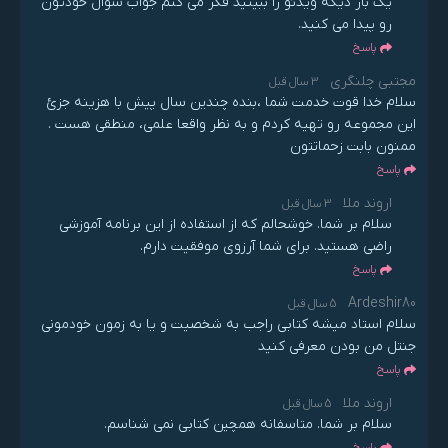
یک بار دیگه ویدئو را ببینید فکر می کنم جواب سوال خودتون
رو پیدا می کنید.
پاسخ
مجتبی چلنگری
3 سال قبل
سلام خدا قوت خدمت شما ،بنده چندین سال پیش با هزینه جزئ
این مجموعه رو تهیه کردم و به نظر واقعا علمی، منطقی هست .
ممنون بابت زحماتتون
پاسخ
اروند ملا
3 سال قبل
سلام بر شما. خوشحالم که از استفاده از این برنامه آموزشی
راضی هستید. برای شما آرزوی موفقیت دارم.
پاسخ
Ardeshir80
5 سال قبل
سلام استاد میشه کتابی راجب به شخصیت و یا به زمون خودمونی
جنتل من بودن معرفی کنید
پاسخ
اروند ملا
5 سال قبل
سلام بر شما. متاسفانه همچین کتابی نمی شناسم.
پاسخ