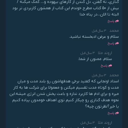
گذاری، نه گفتن، دل کندن از کارهای بیهوده و.... کمک میکنه /
بیش از 50 کتاب مطرح خوندم این کتاب از همشون کاربردی تر بود
البته تا الان...در پناه خدا
پاسخ
محمد
3 سال قبل
سلام و عرض ادبخسته نباشید.
پاسخ
اروند ملا
3 سال قبل
سلام. ممنون از شما.
پاسخ
محمد
3 سال قبل
استاد اونجایی که گفتید برخی هدفهاشون رو بلند مدت و میان
مدت و کوتاه مدت تقسیم میکنن و معمولا برای شرکت ها به کار
میره و برای ادم ها کاربرد نداره و باعث پخش شدن انرژی میشه.این
نحوه هدف گذاری رو چیکار کنیم توی اهداف خومدون پیاده کنیم
یا خیر؟نظرتون چیه؟
پاسخ
اروند ملا
3 سال قبل