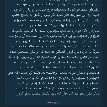
می‌دارد؟ یا به بیان دیگر: وقتی صبح از خواب بیدار می‌شوید، چه
انگیزه‌ای باعث می‌شود از رختخواب خارج شوید و روزتان را شروع
کنید؟ به این سؤال‌ها فکر کنید. اگر پس از تأمل به پاسخ خاصی
به‌جز سرگرمی یا اجبار زمانه نرسیدید، به این معناست که چیزی در
زندگی شما کم است. اگر تنها چیزی که شب‌ها پیش از خواب
بیدارتان نگه می‌دارد تماشای تلویزیون است، یا اگر تنها دلیلی که
صبح از رختخواب بیرون می‌آیید رفتن به کاری است که آن را دوست
ندارید، در این صورت زندگی شما فاقد هدف است. یا بهتر بگویم،
دیگران هدف زندگی شما را تعیین کرده‌اند و شما مانند یک «زامبی»
صرفاً در حال دنبال کردن اهدافی هستید که برایتان مشخص شده
است. در فصل ایجاد عادت‌های خوب گفتیم که برای شروع انجام یک
خرده‌عادت، لازم نیست فلسفه‌ی زندگی خود را مشخص کنیم؛ اما
اکنون که چند ماهی است خرده‌عادت‌ها را انجام داده‌ایم و با
عادت‌های بدمان نیز به مقابله برخاسته‌ایم، وقت آن رسیده که کمی
دقیق‌تر و عمیق‌تر به زندگی خود توجه کنیم. یک واقعیت کاملاً
واضح را یادآور می‌شوم: ما فقط و فقط یک بار زندگی می‌کنیم.
فرصتی به ما داده شده به نام «زندگی»، که وقتی به پایان برسد،
دیگر تکرار نخواهد شد. حال که تنها یک‌بار فرصت زندگی کردن
داریم، باید از این فرصت بهترین استفاده را ببریم.
دیدن همه