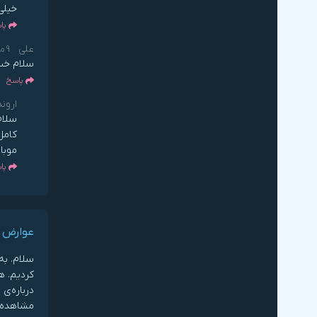
خیلی
پا
علی
9 ماه قبل
سلام خست
پاسخ
اروند
سلام
کامل
موبا
پا
عوارض 
سلام. به
کردیم. ه
درباره‌ی
مشاهده ک