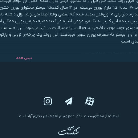
می‌نویسد: «۱۷ ساله که دارم پورن می‌بینم. در ۱۲ سال گذ
نداره. دیرانزالی‌ام اون‌قدر شدید شده که بعضی وقتا اصلاً نمی‌تونم انزال داشت
 بین برده.» این کاربر به نکته‌ی مهمی اشاره می‌کند: مصرف مزمن پورن ممکن ا
ه‌نوبه‌ی خود، موجب اضطراب، خجالت، یا عصبانیت در فرد می‌شود. این احساسات
و او را بیشتر به مصرف پورن سوق می‌دهند. این روند یک چرخه‌ی نزولی و بازتو
 جدی است.
اختلال نعوظ در رابطه جنسی
دیدن همه
ی‌هایی که آقای گری ویلسن در انجمن‌های ترک پورن انجام داده است، مهم‌ترین ا
اختلال نعوظ (ED) عنوان شده است. این موضوع وقتی اهمیت بیشتری پیدا می‌کند ک
 هزار درصدی در مدت زمانی بسیار کوتاه. این آمار نگران‌کننده به آن معناست که
سطحی رسیده که پیش‌تر تنها در 
تلقی می‌شد، امروز به مشکلی رایج در میان نوجوانان و جوانان بدل شده است. ام
ری ویلسن به آن اشاره می‌کند: «مطالعات نشان داده‌اند که هر چه سن افراد پایی
استفاده از محتوای سایت با ذکر منبع و برای اهداف غیر تجاری آزاد است
۷۸ درصد از پسران ۱۶ تا ۲۱ ساله گزارش داده‌اند که در رابطه‌ی جنسی وا
م کرده‌اند که در حین رابطه‌ی جنسی دچار درد هستند، مسئله‌ای که می‌تواند کی