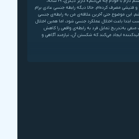
هیچ‌کس. خیلی زود، شاید حتی قبل از ۱۵ سالگی، درگیر پورن شدم. کاش آن موقع می‌دانستم دارم با خودم چه می‌کنم.» کاربر دیگری، ۲۹ ساله،
شته بیشتر محتوای پورن خشن و فتیشی مصرف کرده‌ام. حالا دیگه رابطه جنسی عادی برام
ه باشم. این موضوع حتی آخرین علاقه‌ی من به رابطه‌ی جنسی
ست ابتدا باعث اختلال عملکرد جنسی شود، اما همین اختلال
 منفی به‌تدریج تمایل فرد به رابطه‌ی واقعی را کاهش
لیدکننده ایجاد می‌کند که شکستن آن، نیازمند آگاهی و
نگیزه‌ی کاربران برای کنار گذاشتن پورنوگرافی، رهایی از
ه بدانیم آمارهای پزشکی نیز بر افزایش چشمگیر نرخ ابتلا به این
اختلال در میان مردان جوان صحه می‌گذارد. تا پیش از سال ۲۰۰۲، نرخ شیوع اختلال نعوظ در مردان زیر ۴۰ سال در حدود ۲ تا ۳ درصد گزارش شده
بود. اما از سال ۲۰۱۰ به بعد، در شش مطالعه‌ی معتبر که روی مردان زیر ۴۰ سال انجام شده، نرخ اختلال نعوظ بین ۱۴ تا ۳۳ درصد اعلام شده است؛
 میزان ابتلا به اختلالات جنسی در جوانان امروزی، به
مردان میانسال و کهنسال (۴۰ تا ۸۰ سال) مشاهده می‌شد. به عبارت دیگر، اختلالی که پیش‌تر مختص دوران بالا
ا آنچه بیش از خود این ارقام نگران‌کننده است، نکته‌ای
ن‌تر باشد، احتمال بروز اختلالات جنسی، به‌ویژه اختلال
نعوظ، بیشتر است.» این نکته کاملاً بر خلاف الگوهای تاریخی شناخته‌شده در علم پزشکی است. به عنوان مثال، در مطالعه‌ای در کانادا در سال ۲۰۱۶،
قعی دچار مشکل هستند. بر اساس نتایج این مطالعه، سه مشکل عمده‌ی
جنسی که گزارش شده‌اند به ترتیب عبارت بودند از: اختلال نعوظ بی‌میلی جنسی مشکل در انزال از سوی دیگر، ۴۸ درصد از دختران همان رده‌ی سنی
فیت رابطه را به‌شدت تحت تأثیر قرار دهد. در واکنش به