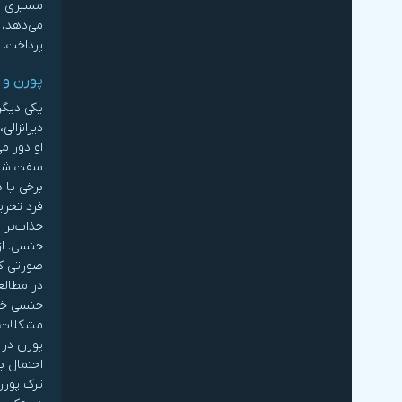
مسیری هد
می‌دهد، 
پرداخت. 
پورن و ن
یکی دیگر
دیرانزال
او دور م
سفت شدن 
برخی یا ه
فرد تحری
جذاب‌تر 
جنسی. از
صورتی که
جنسی خود
مشکلات ج
پورن در 
احتمال بر