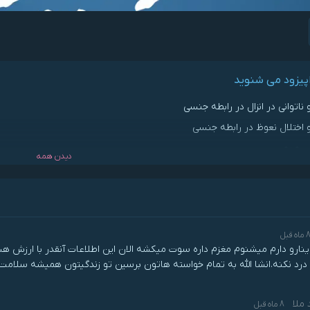
اپیزود می شنوید
 ناتوانی در انزال در رابطه جنسی
 اختلال نعوظ در رابطه جنسی
لی و پورن
دیدن همه
سلیقه جنسی با فتیش های جدید
 دادن علاقه به رابطه جنسی
ورنوگرافی بر روابط زوج ها
ماه قبل
اینارو دارم میشنوم مغزم داره سوت میکشه الان این اطلاعات آنقدر با ارزش ه
رد نکنه.انشا الله به تمام خواسته هاتون برسین تو زندگیتون همیشه سلامت 
 ملا
8 ماه قبل