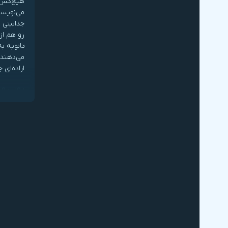
جذابیتی 
رو هم از
ثانویه ب
می‌دهند 
اراده‌ای
پورن و 
طبق بررس
یعنی رشد
رفتن سن 
است که گ
نیز اعلا