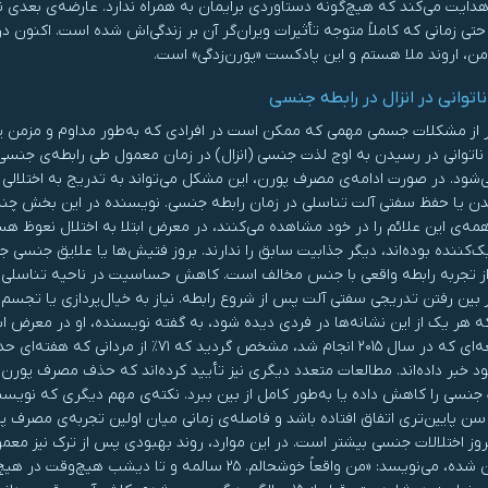
ایت می‌کند که هیچ‌گونه دستاوردی برایمان به همراه ندارد. عارضه‌ی بعدی نی
حتی زمانی که کاملاً متوجه تأثیرات ویران‌گر آن بر زندگی‌اش شده است. اکنون 
من، اروند ملا هستم و این پادکست «پورن‌زدگی» است.
اتوانی در انزال در رابطه جنسی
 از مشکلات جسمی مهمی که ممکن است در افرادی که به‌طور مداوم و مزمن پورن 
ی، ناتوانی در رسیدن به اوج لذت جنسی (انزال) در زمان معمول طی رابطه‌ی جنس
ی‌شود. در صورت ادامه‌ی مصرف پورن، این مشکل می‌تواند به تدریج به اختلالی ش
یا حفظ سفتی آلت تناسلی در زمان رابطه جنسی. نویسنده در این بخش چند ن
مه‌ی این علائم را در خود مشاهده می‌کنند، در معرض ابتلا به اختلال نعوظ هستند. 
ک‌کننده بوده‌اند، دیگر جذابیت سابق را ندارند. بروز فتیش‌ها یا علایق جنسی ج
از تجربه رابطه واقعی با جنس مخالف است. کاهش حساسیت در ناحیه تناسلی. 
 بین رفتن تدریجی سفتی آلت پس از شروع رابطه. نیاز به خیال‌پردازی یا تجسم
 هر یک از این نشانه‌ها در فردی دیده شود، به گفته نویسنده، او در معرض ابتلا 
 خبر داده‌اند. مطالعات متعدد دیگری نیز تأیید کرده‌اند که حذف مصرف پورن، به
نسی را کاهش داده یا به‌طور کامل از بین ببرد. نکته‌ی مهم دیگری که نویس
سن پایین‌تری اتفاق افتاده باشد و فاصله‌ی زمانی میان اولین تجربه‌ی مصرف پو
وز اختلالات جنسی بیشتر است. در این موارد، روند بهبودی پس از ترک نیز معمولاً 
ترک پورن شده، می‌نویسد: «من واقعاً خوشحالم. ۲۵ سالم