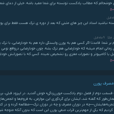
 خوشحالم که مطالب پادکست تونسته برای شما مفید باشه. خیلی از دعای شما 
سخ
ه نباشید استاد این چیز های مثبتی که بعد از دوره ی ترک هست فقط برای پ
 ملا
9 ماه قبل
 بر شما. قاعدتا اگر کسی هم به پورن وابستگی داره هم به خودارضایی، با ترک 
 زمانی انجام میشه که خودارضایی هم ترک بشه. چون خودارضایی درواقع نوع
یل یا کامپیوتر و تصورات مغزی رو تشخیص نمیده. کسی که با تصوراتش خودارض
سخ
مصرف پورن
 قسمت دوم از فصل دوم پادکست «پورن‌زدگی» خوش آمدید. در اپیزود قبلی، برر
مان‌طور که گفته شد، ایشان برای گردآوری این عوارض، به فروم‌ها و انجمن‌های 
 تجربه‌هایشان—چه در دوران مصرف و چه در دوران ترک—مطالعه کرده و در ک
ردیم که یکی از مهم‌ترین اثرات منفی پورن این است که بدون آنکه متوجه شویم،