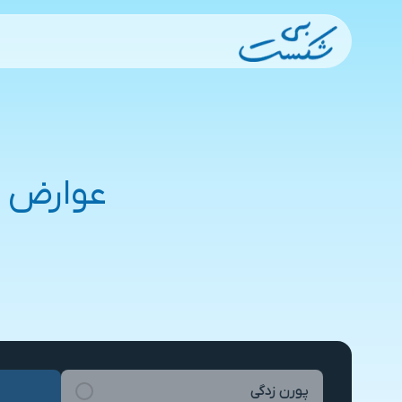
عوارض 
پورن زدگی