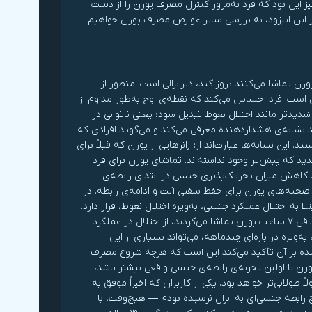
ز این بود که فرد به‌مرور کنترل مصرف پورن را از دست
در این اپیزود، به بررسی سایر عوارض مصرف پورن خواهیم
تماشا می‌کنند بروز کند، دیرانزالی است. منظور از
ی است. فرد احساس می‌کند که نقطه‌ی اوج به‌طور مداوم از
دیدتر مانند اختلال نعوظ تبدیل شود؛ یعنی ناتوانی در
شانه‌ی هشداردهنده معرفی می‌کند و می‌گوید افرادی که
این نشانه‌ها عبارت‌اند از: ژانرهایی از پورن که قبلاً برای
دید که پیش‌تر وجود نداشته‌اند. تماشای پورن برای فرد
کاهش میزان تحریک‌پذیری جنسی در ابتدای رابطه‌ی
 صحنه‌های پورن برای حفظ سفتی آلت و ادامه‌ی رابطه. در
به اختلال عملکرد جنسی، به‌ویژه اختلال نعوظ، قرار دارد.
در مطالعه‌ای که در سال ۲۰۱۵ انجام شد، مشخص گردید که ۷۱٪ از مردانی که هفته‌ای حداقل ۷ ساعت پورن تماشا می‌کردند، از اختلال در عملکرد
‌ویژه در بازه‌ای چندماهه، می‌تواند بسیاری از این
نده بر آن تأکید می‌کند این است که هرچه شروع مصرف
رن با اولین تجربه‌ی رابطه‌ی جنسی واقعی بیشتر باشد،
طولانی‌تر خواهد بود. یکی از کاربران که اخیراً موفق به
ه و تا دیشب هیچ‌وقت در هیچ رابطه جنسی‌ای به انزال نرسیده بودم — هیچ‌وقت، با